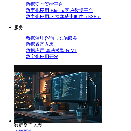
数据安全管控平台
数字化应用-Bluenic客户数据平台
数字化应用-云捷集成中间件（ESB）
服务
数据治理咨询与实施服务
数据资产入表
数据应用-算法模型 & ML
数字化应用开发
数据资产入表