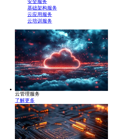
安全服务
基础架构服务
云应用服务
云培训服务
云管理服务
了解更多