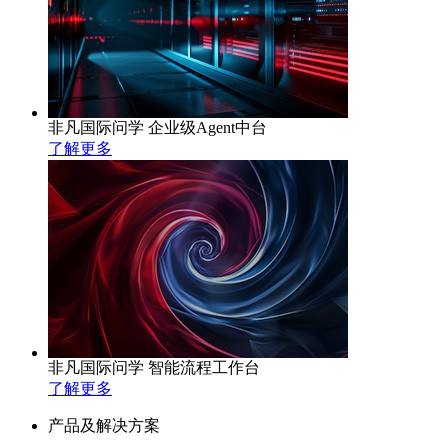
非凡国际问学 企业级Agent中台
了解更多
非凡国际问学 智能流程工作台
了解更多
产品及解决方案