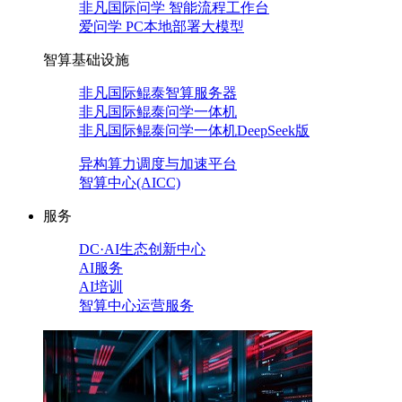
非凡国际问学 智能流程工作台
爱问学 PC本地部署大模型
智算基础设施
非凡国际鲲泰智算服务器
非凡国际鲲泰问学一体机
非凡国际鲲泰问学一体机DeepSeek版
异构算力调度与加速平台
智算中心(AICC)
服务
DC·AI生态创新中心
AI服务
AI培训
智算中心运营服务