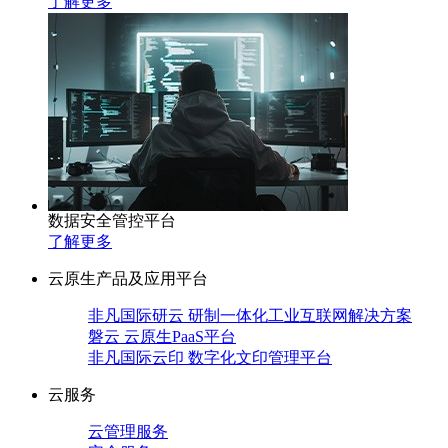
了解更多
数据安全管控平台
了解更多
云原生产品及应用平台
非凡国际研云 研制一体化工业互联网解决方案
磐云 云原生PaaS平台
非凡国际云印 数字化文印管理平台
云服务
云管理服务