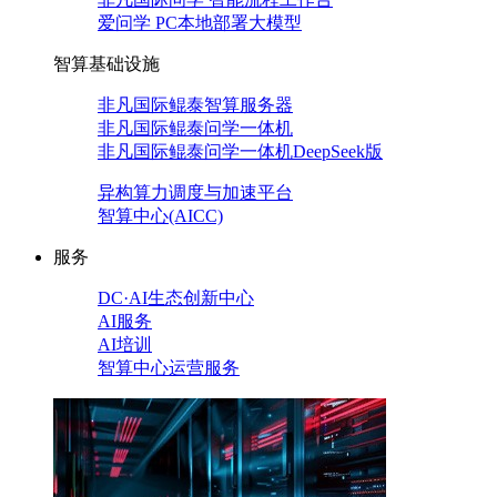
爱问学 PC本地部署大模型
智算基础设施
非凡国际鲲泰智算服务器
非凡国际鲲泰问学一体机
非凡国际鲲泰问学一体机DeepSeek版
异构算力调度与加速平台
智算中心(AICC)
服务
DC·AI生态创新中心
AI服务
AI培训
智算中心运营服务