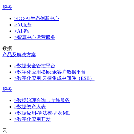
服务
>DC·AI生态创新中心
>AI服务
>AI培训
>智算中心运营服务
数据
产品及解决方案
>数据安全管控平台
>数字化应用-Bluenic客户数据平台
>数字化应用-云捷集成中间件（ESB）
服务
>数据治理咨询与实施服务
>数据资产入表
>数据应用-算法模型 & ML
>数字化应用开发
云